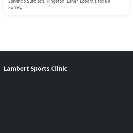
Servindo Surbiton, Kingston, Esher, Epsom e toda a
Surrey.
Lambert Sports Clinic
Clínica CQC-registada de fisioterapia e massagem desportiva
em Surbiton, Surrey. Atendimento especializado, consultas na
mesma semana.
380 Ewell Road, Surbiton, KT6
020 8133 5694
reception@lambertsportsclinic.co.uk